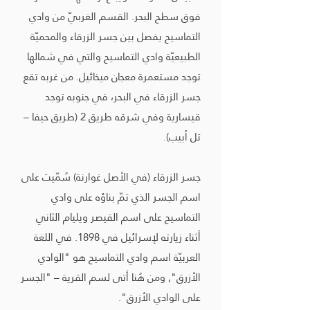
فوق سطح البحر. القسم الغربيّ من وادي
التماسيح يفصل بين جسر الزرقاء والمحميّة
الطبيعيّة وادي التماسيح والتي في شمالها
توجد مستعمرة معجان ميخائيل. من غربه تقع
جسر الزرقاء في البحر، في جنوبه توجد
قيسارية وفي شرقه طريق 2 (طريق حيفا –
تل أبيب).
جسر الزرقاء (في الأصل غوارنة) سُمّيت على
اسم الجسر الذي تمّ بناؤه على وادي
التماسيح على اسم القيصر ويليام الثاني
أثناء زيارته لإسرائيل في 1898. في اللغة
العربيّة اسم وادي التماسيح هو "الوادي
الأزرق", ومن هُنا أتى لسم القرية – "الجسر
على الوادي الأزرق".