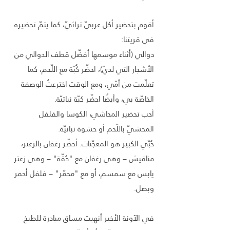
أقوم بتحضير أكل عربيّ تراثيّ، كما يتمّ تحضيره
في قريتنا:
دوالي (أثناء موسمها أفضّل قطف الدوالي من
الأشجار التي لديّ)، احضّر كُبّة مع اللّحم، كما
تعلّمت من أمّي، ومع الوقت اخترعتُ الوصفة
الخاصّة بي، وأيضًا احضّر كبّة نباتيّة.
أحب تحضير المحاشي، الكوسا والفلفل
المحشيّ باللّحم أو حشوة نباتيّة.
حُبّي الكبير هو المعجّنات. أحضّر رغفان بالزعتر،
مناقيش – وهي رغفان مع "دُقّة" – وهي زعتر
يابس مع سمسم، أو مع "محمّر" – فلفل أحمر
وبصل.
في الآونة الأخير أنهيت مساق مبادرة للطبخ