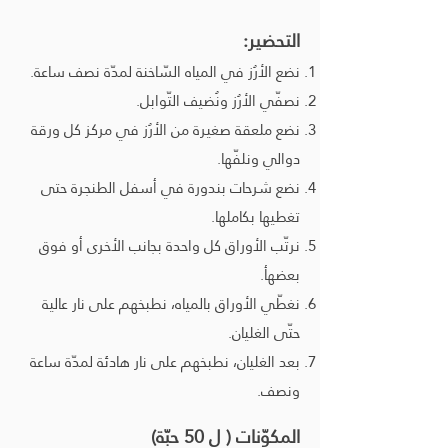
التحضير:
نضع الأرُز في المياه السّاخنة لمدّة نصف ساعة.
نصفّي الأرُز ونُضيف التّوابل.
نضع ملعقة صغيرة من الأرُز في مركز كل ورقة
دوالي ونلفّها.
نضع شرحات بندورة في أسفل الطنجرة حتى
تغطيها بكاملها.
نرتّب الأوراق كل واحدة بجانب الأخرى أو فوق
بعضهأ.
نغطّي الأوراق بالمياه، نطبخهم على نار عالية
حتّى الغليان.
بعد الغليان، نطبخهم على نار هادئة لمدّة ساعة
ونصف.
المكوّنات ( ل 50 حبّة)