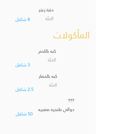
دقة زعتر
الحبّة
8 شاقل
المأكولات
كبه باللحم
الحبّة
3 شاقل
كبه بالخضار
الحبّة
2.5 شاقل
???
دوالي طنجره صغيره
50 شاقل