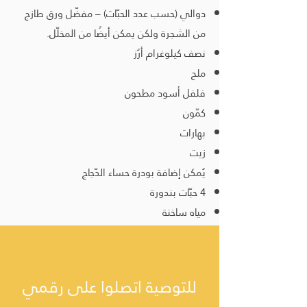
دوالي (حسب عدد الحبّات) – مفضّل ورق طازج
من الشجرة ولكن يمكن أيضًا من المخلّل.
نصف كيلوغرام أرُز
ملح
فلفل أسود مطحون
كمّون
بهارات
زيت
يُمكن إضافة بودرة حساء الدّجاج
4 حبّات بندورة
مياه ساخنة
للتوصية اتصلوا على رقمي