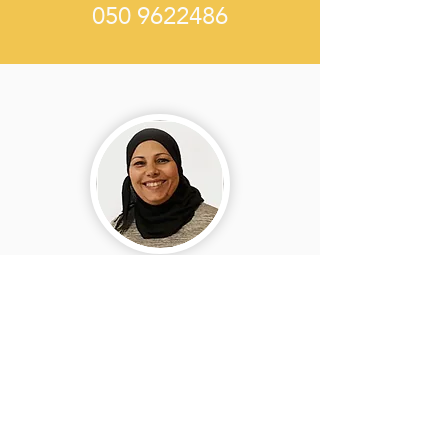
050 9622486
هيفا جُربان
تفاصيل اضافيّة