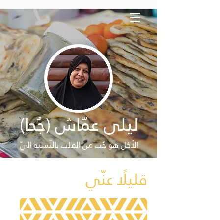
ليلى عمّاش (جُحا)
الأكل هو حُب من القلَب بالنّسبة اليّ
قليلًا عنّي