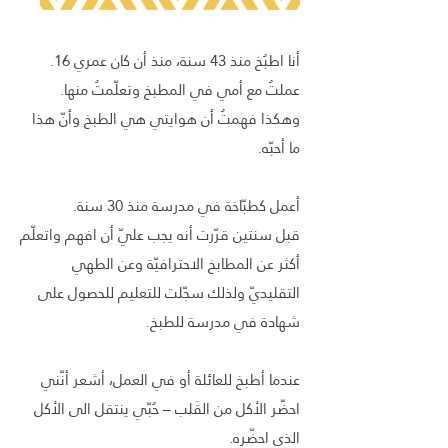
أنا اطبُخ منذ 43 سنة، منذ أن كان عمري 16.
عملتُ مع أمي في المطبخ وتعلّمتُ منها.
وهكذا فهمتُ أن هوايتي هي الطبخ وأنّ هذا
ما أحبّه.
أعمل كطبّاخة في مدرسة منذ 30 سنة.
قبل سنتين قرّرت أنه يجب عليّ أن افهم واتعلّم
أكثر عن المطابخ الاحترافيّة وعن الطهي
التقليديّ ولذلك سجّلت للتعليم للحصول على
شهادة في مدرسة للطبخ.
عندما أطبخ للعائلة أو في العمل، أشعر أنّني
احضّر الأكل من القَلب – حُبّي ينتقل الى الأكل
الذي احضّره.