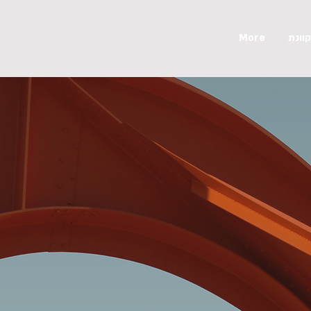
וונת
More