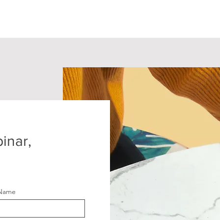
binar,
 Name